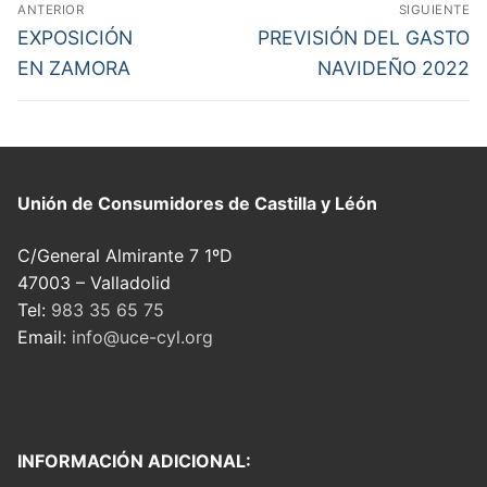
Navegación
ANTERIOR
SIGUIENTE
de
Entrada
Entrada
EXPOSICIÓN
PREVISIÓN DEL GASTO
anterior:
siguiente:
entradas
EN ZAMORA
NAVIDEÑO 2022
Unión de Consumidores
de Castilla y Léón
C/General Almirante 7 1ºD
47003 – Valladolid
Tel:
983 35 65 75
Email:
info@uce-cyl.org
INFORMACIÓN ADICIONAL: